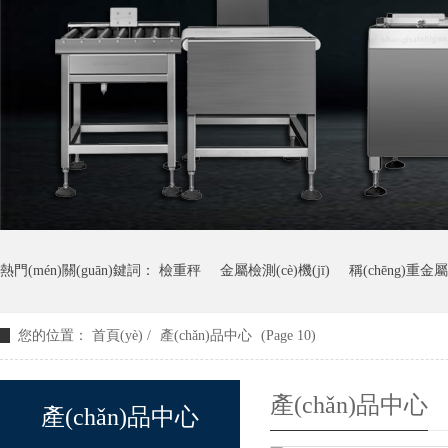
熱門(mén)關(guān)鍵詞：
檢重秤
金屬檢測(cè)機(jī)
稱(chēng)重金屬
您的位置：
首頁(yè)
/
產(chǎn)品中心
(Page 10)
產(chǎn)品中心
產(chǎn)品中心