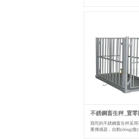
可輸入10行，例如可輸
(chēng)、過(guò)磅員...
我司的不銹鋼畜生秤采用不銹
重傳感器，自動(dòng)
(jié)構(gòu)，具有超載