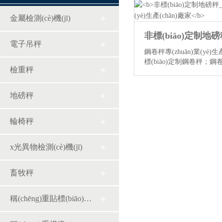
金屬檢測(cè)機(jī)
電子吊秤
鋼卷秤專(zhuān)業(yè)生
標(biāo)定制鋼卷秤
檢重秤
和功能，可以在車(chē
和量程價(jià)格有略...
【
地磅秤
輪椅秤
x光異物檢測(cè)機(jī)
畜牧秤
稱(chēng)重貼標(biāo)機(jī)