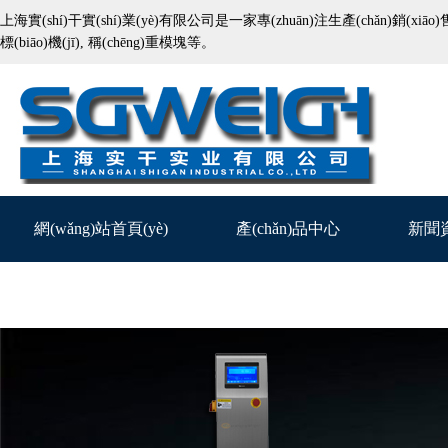
上海實(shí)干實(shí)業(yè)有限公司是一家專(zhuān)注生產(chǎn)銷(xiāo
標(biāo)機(jī)
,
稱(chēng)重
模塊等。
網(wǎng)站首頁(yè)
產(chǎn)品中心
新聞
聯(lián)系我們