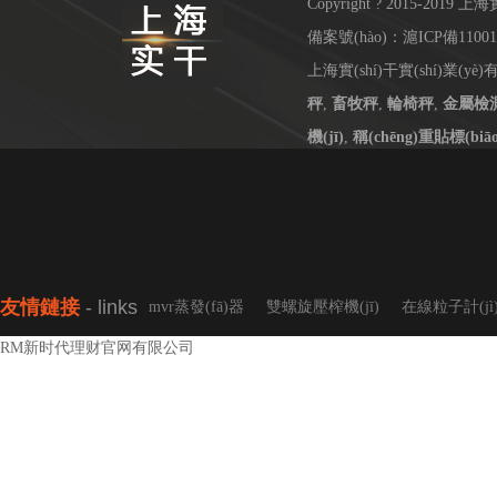
Copyright ? 2015-2019
備案號(hào)：
滬ICP備110010
上海實(shí)干實(shí)業(yè
秤
,
畜牧秤
,
輪椅秤
,
金屬檢測(
機(jī)
,
稱(chēng)重貼標(biāo
友情鏈接
- links
mvr蒸發(fā)器
雙螺旋壓榨機(jī)
在線粒子計(jì)
RM新时代理财官网有限公司